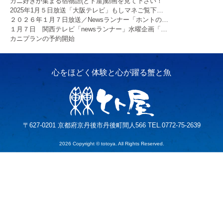
カニ好きが集まる宿物語(とト屋)動画を見て下さい！
2025年1月５日放送「大阪テレビ」もしマネご覧下…
２０２６年１月７日放送／Newsランナー「ホントの…
１月７日 関西テレビ「newsランナー」水曜企画「…
カニプランの予約開始
〒627-0201 京都府京丹後市丹後町間人566 TEL.0772-75-2639
2026 Copyright © totoya. All Rights Reserved.