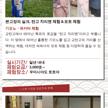
본고장의 실크, 탄고 치리멘 체험＆포토 체험
기모노・유카타 체험
교탄고에서 태어난 특유의 옷감을 “탄고 치리멘”이라고 부릅니
다. 이 땅에서 태어난 훌륭한 기모노를 입고 교탄고의 거리를 산
책하는 체험, 대자연 속에서의 포토 체험 등 다양하게 즐길 수 있
습니다.
실시기간
일년 내내
체험요금
3,000엔～
체험장소
우마시야도 토토야