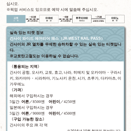
십시오.
※픽업 서비스도 있으므로 예약 시에 말씀해 주십시오.
교토
실속 있는 티켓 정보
간사이 와이드 에어리어 패스
（JR-WEST RAIL PASS）
간사이의 JR 열차를 무제한 승하차할 수 있는 실속 있는 티켓입니
다.
※교토탄고철도는 이용하실 수 없습니다.
〈통용되는 지역〉
간사이 공항, 오사카, 교토, 효고, 나라, 히메지 및 오카야마・구라시
키, 와카야마・시라하마, 기노사키 온천,
시가, 츠루가, 다카마츠, 이
가우에노
〈가격〉
해외에서 구입하시는 경우
5일간:
어른
／8500엔
어린이
／4250엔
일본에서 구입하시는 경우
5일간:
어른
／9000엔
어린이
／4500엔
〈구입 가능한 장소〉
간사이의 주요 JR 각 역