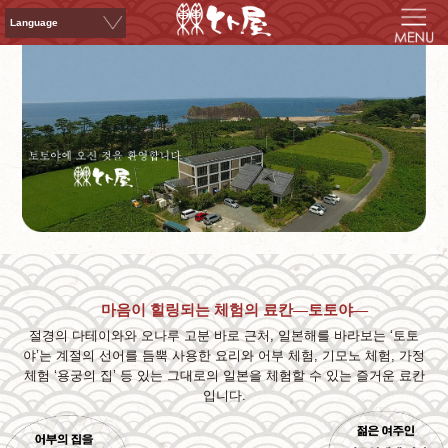
Language
English
한글
繁體中文
ไทย
日本語
마음이 힐링되는 체험의 료칸―토토야―
절경의 다테이와와 오나루 고분 바로 근처, 일본해를 바라보는 ‘토토
야’는 계절의 선어를 듬뿍 사용한 요리와 어부 체험, 기모노 체험, 가정
체험 ‘용궁의 집’ 등 있는 그대로의 일본을 체험할 수 있는 즐거운 료칸
입니다.