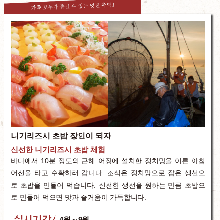
니기리즈시 초밥 장인이 되자
신선한 니기리즈시 초밥 체험
바다에서 10분 정도의 근해 어장에 설치한 정치망을 이른 아침
어선을 타고 수확하러 갑니다. 조식은 정치망으로 잡은 생선으
로 초밥을 만들어 먹습니다. 신선한 생선을 원하는 만큼 초밥으
로 만들어 먹으면 맛과 즐거움이 가득합니다.
실시기간
4월～9월