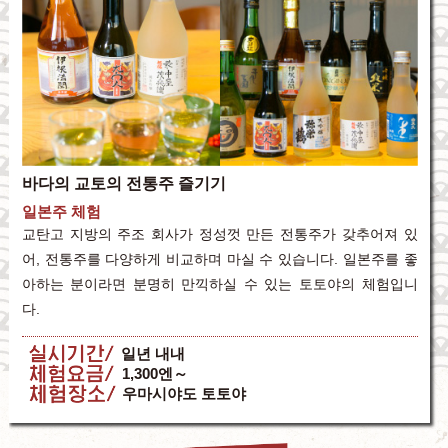
바다의 교토의 전통주 즐기기
일본주 체험
교탄고 지방의 주조 회사가 정성껏 만든 전통주가 갖추어져 있
어, 전통주를 다양하게 비교하며 마실 수 있습니다. 일본주를 좋
아하는 분이라면 분명히 만끽하실 수 있는 토토야의 체험입니
다.
실시기간
일년 내내
체험요금
1,300엔～
체험장소
우마시야도 토토야