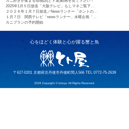
カニ好きが集まる宿物語(とト屋)動画を見て下さい！
2025年1月５日放送「大阪テレビ」もしマネご覧下…
２０２６年１月７日放送／Newsランナー「ホントの…
１月７日 関西テレビ「newsランナー」水曜企画「…
カニプランの予約開始
〒627-0201 京都府京丹後市丹後町間人566 TEL.0772-75-2639
2026 Copyright © totoya. All Rights Reserved.