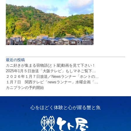
最近の投稿
カニ好きが集まる宿物語(とト屋)動画を見て下さい！
2025年1月５日放送「大阪テレビ」もしマネご覧下…
２０２６年１月７日放送／Newsランナー「ホントの…
１月７日 関西テレビ「newsランナー」水曜企画「…
カニプランの予約開始