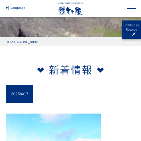
Language
TOP
>
s-s-DSC_9932
2025/4/17