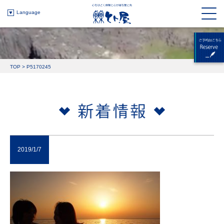
Language
TOP
>
P5170245
2019/1/7