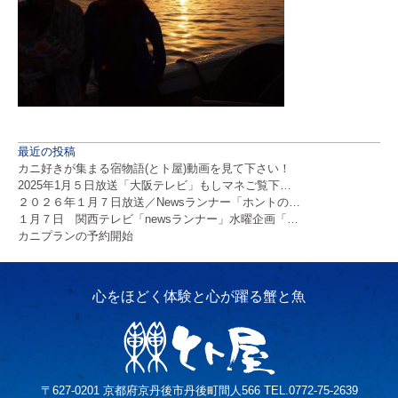
最近の投稿
カニ好きが集まる宿物語(とト屋)動画を見て下さい！
2025年1月５日放送「大阪テレビ」もしマネご覧下…
２０２６年１月７日放送／Newsランナー「ホントの…
１月７日 関西テレビ「newsランナー」水曜企画「…
カニプランの予約開始
〒627-0201 京都府京丹後市丹後町間人566 TEL.0772-75-2639