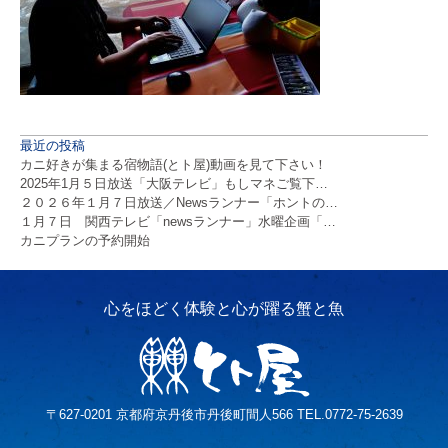
最近の投稿
カニ好きが集まる宿物語(とト屋)動画を見て下さい！
2025年1月５日放送「大阪テレビ」もしマネご覧下…
２０２６年１月７日放送／Newsランナー「ホントの…
１月７日 関西テレビ「newsランナー」水曜企画「…
カニプランの予約開始
〒627-0201 京都府京丹後市丹後町間人566 TEL.0772-75-2639