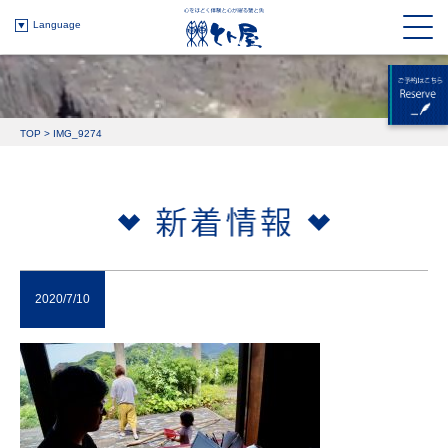
Language
TOP
>
IMG_9274
2020/7/10