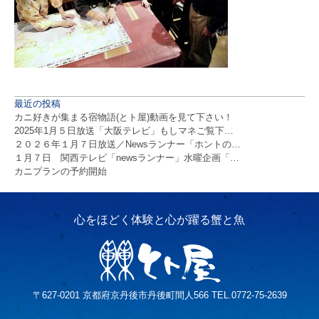
最近の投稿
カニ好きが集まる宿物語(とト屋)動画を見て下さい！
2025年1月５日放送「大阪テレビ」もしマネご覧下…
２０２６年１月７日放送／Newsランナー「ホントの…
１月７日 関西テレビ「newsランナー」水曜企画「…
カニプランの予約開始
〒627-0201 京都府京丹後市丹後町間人566 TEL.0772-75-2639