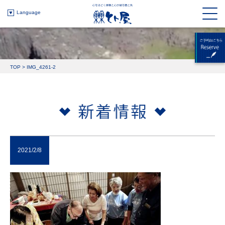
Language
TOP
>
IMG_4261-2
2021/2/8