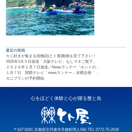
最近の投稿
カニ好きが集まる宿物語(とト屋)動画を見て下さい！
2025年1月５日放送「大阪テレビ」もしマネご覧下…
２０２６年１月７日放送／Newsランナー「ホントの…
１月７日 関西テレビ「newsランナー」水曜企画「…
カニプランの予約開始
〒627-0201 京都府京丹後市丹後町間人566 TEL.0772-75-2639