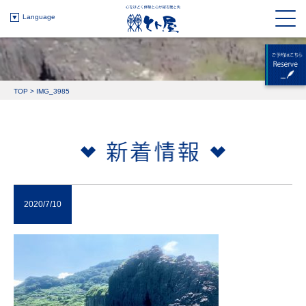
Language
TOP
>
IMG_3985
2020/7/10