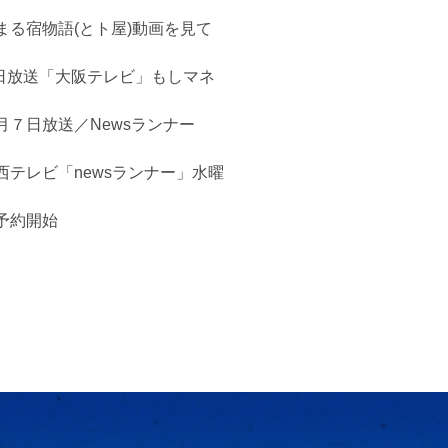
まる宿物語(とト屋)動画を見て
５日放送「大阪テレビ」もしマネ
月７日放送／Newsランナー
西テレビ「newsランナー」水曜
予約開始