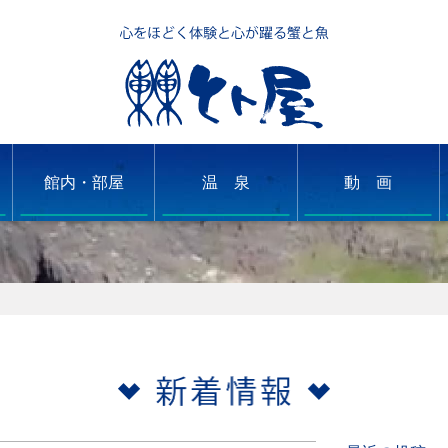
館内・部屋
温 泉
動 画