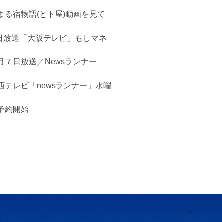
まる宿物語(とト屋)動画を見て
５日放送「大阪テレビ」もしマネ
月７日放送／Newsランナー
西テレビ「newsランナー」水曜
予約開始