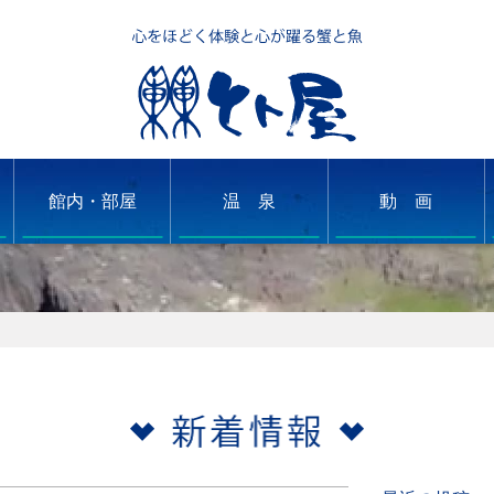
館内・部屋
温 泉
動 画