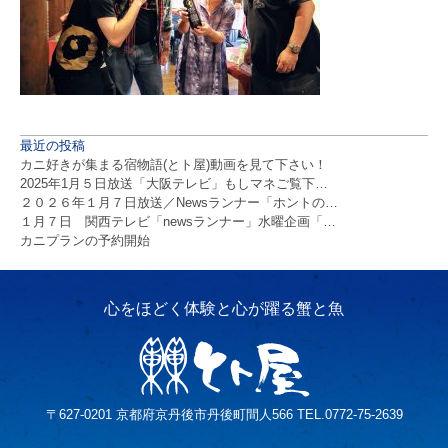
最近の投稿
カニ好きが集まる宿物語(とト屋)動画を見て下さい！
2025年1月５日放送「大阪テレビ」もしマネご覧下…
２０２６年１月７日放送／Newsランナー「ホントの…
１月７日 関西テレビ「newsランナー」水曜企画「…
カニプランの予約開始
〒627-0201 京都府京丹後市丹後町間人566 TEL.0772-75-2639