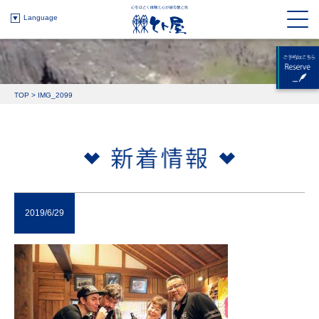
Language
TOP
>
IMG_2099
2019/6/29