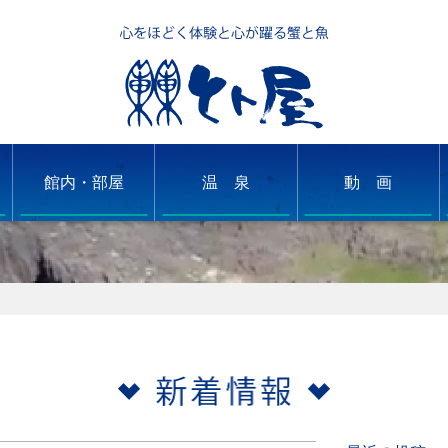
館内・部屋
温 泉
動 画