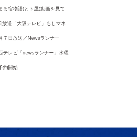
まる宿物語(とト屋)動画を見て
５日放送「大阪テレビ」もしマネ
月７日放送／Newsランナー
西テレビ「newsランナー」水曜
予約開始