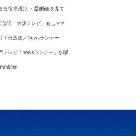
まる宿物語(とト屋)動画を見て
５日放送「大阪テレビ」もしマネ
月７日放送／Newsランナー
西テレビ「newsランナー」水曜
予約開始