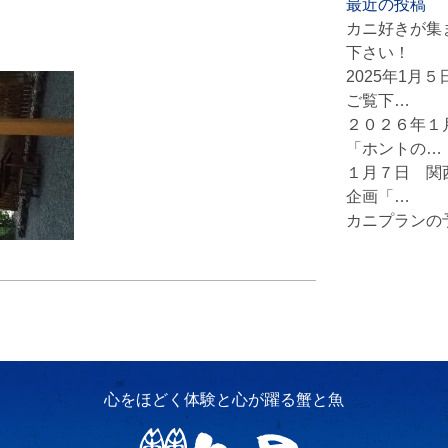
最近の投稿
カニ好きが集
下さい！
2025年1月
ご覧下…
２０２６年１
「ホントの…
１月７日 関
企画「…
カニプランの