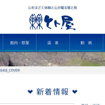
館内・部屋
温 泉
動 画
31415_COVER