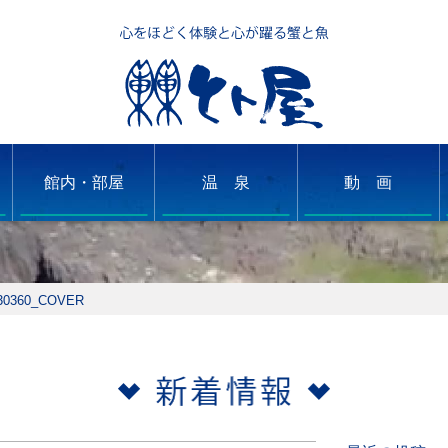
館内・部屋
温 泉
動 画
30360_COVER