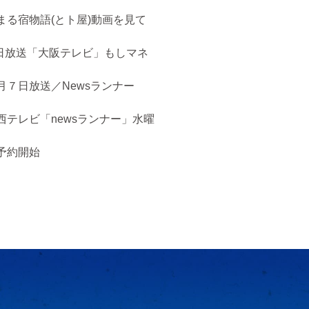
まる宿物語(とト屋)動画を見て
５日放送「大阪テレビ」もしマネ
月７日放送／Newsランナー
西テレビ「newsランナー」水曜
予約開始