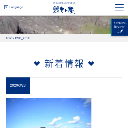
Language
TOP
>
DSC_9612
2020/3/23