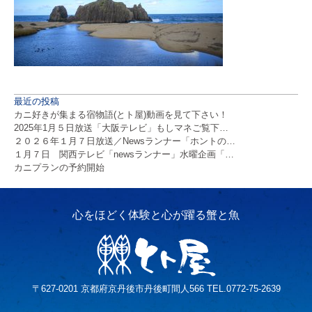
最近の投稿
カニ好きが集まる宿物語(とト屋)動画を見て下さい！
2025年1月５日放送「大阪テレビ」もしマネご覧下…
２０２６年１月７日放送／Newsランナー「ホントの…
１月７日 関西テレビ「newsランナー」水曜企画「…
カニプランの予約開始
〒627-0201 京都府京丹後市丹後町間人566 TEL.0772-75-2639