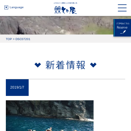
Language
TOP
>
DSC07201
2019/1/7