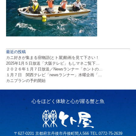
最近の投稿
カニ好きが集まる宿物語(とト屋)動画を見て下さい！
2025年1月５日放送「大阪テレビ」もしマネご覧下…
２０２６年１月７日放送／Newsランナー「ホントの…
１月７日 関西テレビ「newsランナー」水曜企画「…
カニプランの予約開始
〒627-0201 京都府京丹後市丹後町間人566 TEL.0772-75-2639