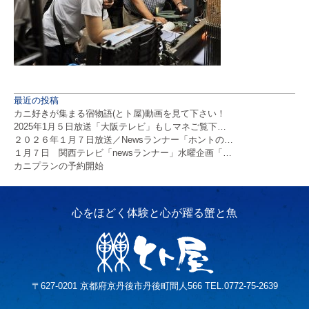
最近の投稿
カニ好きが集まる宿物語(とト屋)動画を見て下さい！
2025年1月５日放送「大阪テレビ」もしマネご覧下…
２０２６年１月７日放送／Newsランナー「ホントの…
１月７日 関西テレビ「newsランナー」水曜企画「…
カニプランの予約開始
〒627-0201 京都府京丹後市丹後町間人566 TEL.0772-75-2639