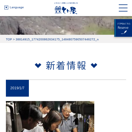
Language
TOP
>
38814915_1774200862634175_1484807590507446272_n
2019/1/7