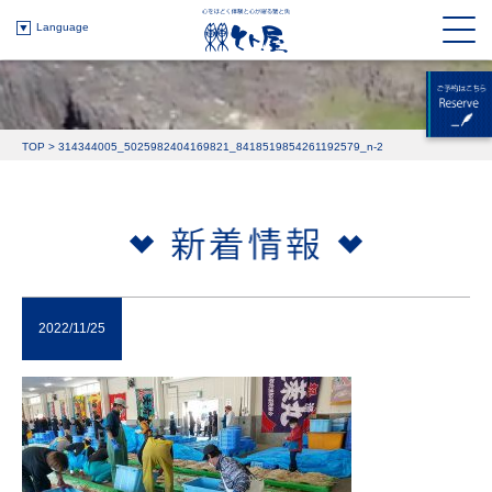
Language
TOP
>
314344005_5025982404169821_8418519854261192579_n-2
2022/11/25