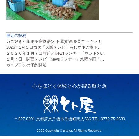
最近の投稿
カニ好きが集まる宿物語(とト屋)動画を見て下さい！
2025年1月５日放送「大阪テレビ」もしマネご覧下…
２０２６年１月７日放送／Newsランナー「ホントの…
１月７日 関西テレビ「newsランナー」水曜企画「…
カニプランの予約開始
〒627-0201 京都府京丹後市丹後町間人566 TEL.0772-75-2639
2026 Copyright © totoya. All Rights Reserved.