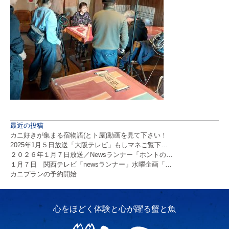
最近の投稿
カニ好きが集まる宿物語(とト屋)動画を見て下さい！
2025年1月５日放送「大阪テレビ」もしマネご覧下…
２０２６年１月７日放送／Newsランナー「ホントの…
１月７日 関西テレビ「newsランナー」水曜企画「…
カニプランの予約開始