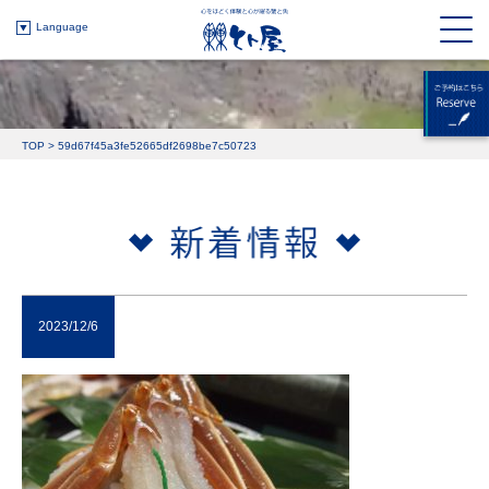
Language
TOP
>
59d67f45a3fe52665df2698be7c50723
2023/12/6