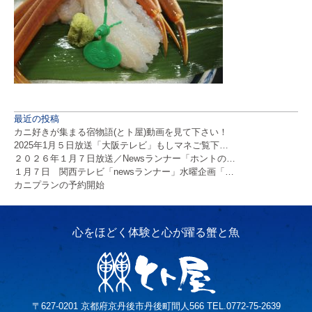
最近の投稿
カニ好きが集まる宿物語(とト屋)動画を見て下さい！
2025年1月５日放送「大阪テレビ」もしマネご覧下…
２０２６年１月７日放送／Newsランナー「ホントの…
１月７日 関西テレビ「newsランナー」水曜企画「…
カニプランの予約開始
〒627-0201 京都府京丹後市丹後町間人566 TEL.0772-75-2639