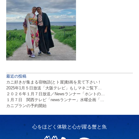
最近の投稿
カニ好きが集まる宿物語(とト屋)動画を見て下さい！
2025年1月５日放送「大阪テレビ」もしマネご覧下…
２０２６年１月７日放送／Newsランナー「ホントの…
１月７日 関西テレビ「newsランナー」水曜企画「…
カニプランの予約開始