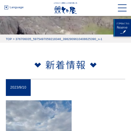
Language
TOP
>
376706035_5975497059218346_3982909610408625390_n-1
2023/9/10