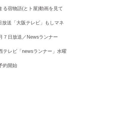
まる宿物語(とト屋)動画を見て
５日放送「大阪テレビ」もしマネ
月７日放送／Newsランナー
西テレビ「newsランナー」水曜
予約開始