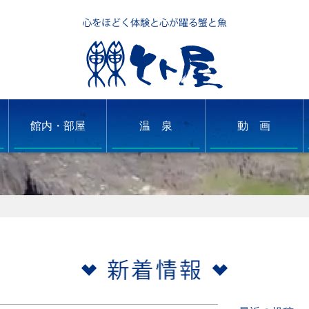
館内・部屋
温 泉
動 画