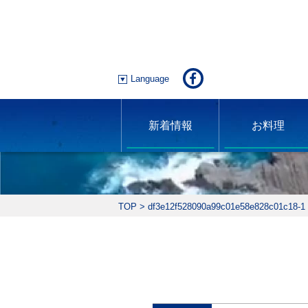
Language
新着情報
お料理
TOP
>
df3e12f528090a99c01e58e828c01c18-1