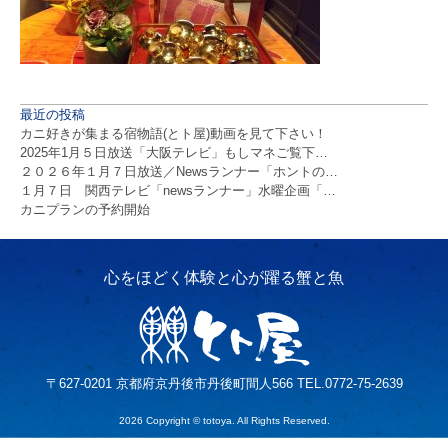
最近の投稿
カニ好きが集まる宿物語(とト屋)動画を見て下さい！
2025年1月５日放送「大阪テレビ」もしマネご覧下…
２０２６年１月７日放送／Newsランナー「ホントの…
１月７日 関西テレビ「newsランナー」水曜企画「…
カニプランの予約開始
〒627-0201 京都府京丹後市丹後町間人566 TEL.0772-75-2639
2026 Copyright © totoya. All Rights Reserved.