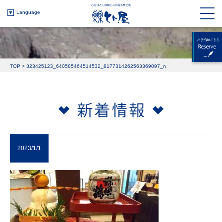
Language
TOP
>
323425123_640585464514532_8177314262563369097_n
2023/1/1