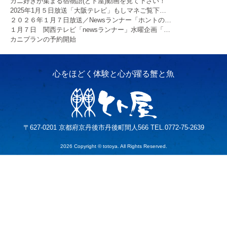
カニ好きが集まる宿物語(とト屋)動画を見て下さい！
2025年1月５日放送「大阪テレビ」もしマネご覧下…
２０２６年１月７日放送／Newsランナー「ホントの…
１月７日 関西テレビ「newsランナー」水曜企画「…
カニプランの予約開始
〒627-0201 京都府京丹後市丹後町間人566 TEL.0772-75-2639
2026 Copyright © totoya. All Rights Reserved.