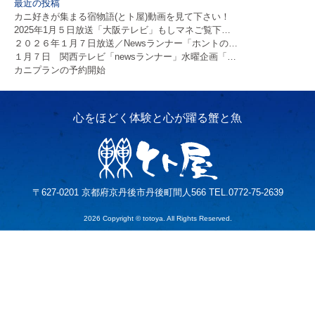
最近の投稿
カニ好きが集まる宿物語(とト屋)動画を見て下さい！
2025年1月５日放送「大阪テレビ」もしマネご覧下…
２０２６年１月７日放送／Newsランナー「ホントの…
１月７日 関西テレビ「newsランナー」水曜企画「…
カニプランの予約開始
〒627-0201 京都府京丹後市丹後町間人566 TEL.0772-75-2639
2026 Copyright © totoya. All Rights Reserved.