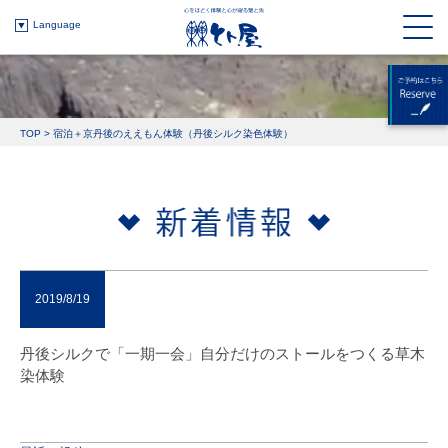
Language
TOP
>
宿泊＋京丹後のええもん体験（丹後シルク染色体験）
2019/8/19
丹後シルクで「一期一会」自分だけのストールをつくる草木
染体験