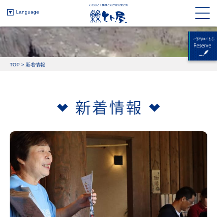
Language
TOP
>
新着情報