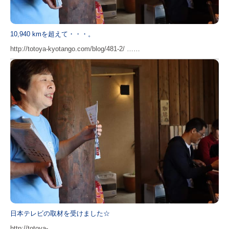
10,940 kmを超えて・・・。
http://totoya-kyotango.com/blog/481-2/ ……
日本テレビの取材を受けました☆
http://totoya-