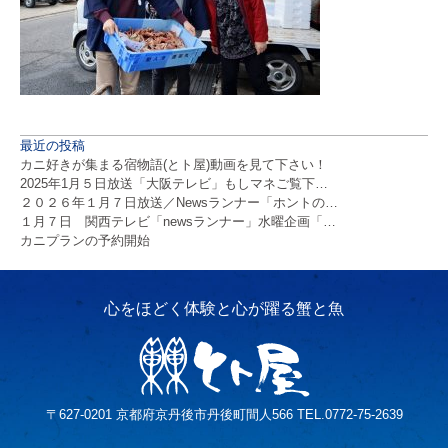
最近の投稿
カニ好きが集まる宿物語(とト屋)動画を見て下さい！
2025年1月５日放送「大阪テレビ」もしマネご覧下…
２０２６年１月７日放送／Newsランナー「ホントの…
１月７日 関西テレビ「newsランナー」水曜企画「…
カニプランの予約開始
〒627-0201 京都府京丹後市丹後町間人566 TEL.0772-75-2639