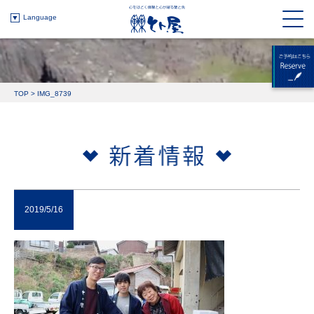
Language
TOP
>
IMG_8739
2019/5/16