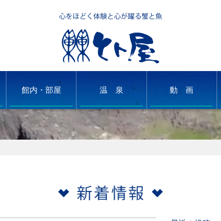
館内・部屋
温 泉
動 画