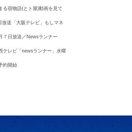
まる宿物語(とト屋)動画を見て
５日放送「大阪テレビ」もしマネ
月７日放送／Newsランナー
西テレビ「newsランナー」水曜
予約開始