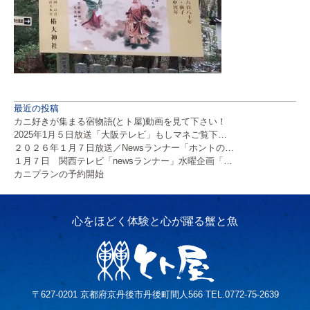
最近の投稿
カニ好きが集まる宿物語(とト屋)動画を見て下さい！
2025年1月５日放送「大阪テレビ」もしマネご覧下…
２０２６年１月７日放送／Newsランナー「ホントの…
１月７日 関西テレビ「newsランナー」水曜企画「…
カニプランの予約開始
〒627-0201 京都府京丹後市丹後町間人566 TEL.0772-75-2639