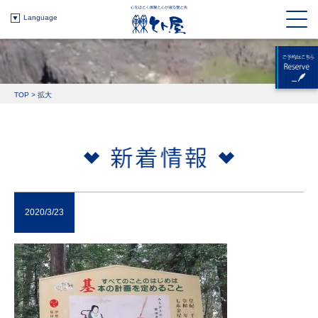
Language
TOP
>
拡大
2020/3/23