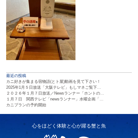
最近の投稿
カニ好きが集まる宿物語(とト屋)動画を見て下さい！
2025年1月５日放送「大阪テレビ」もしマネご覧下…
２０２６年１月７日放送／Newsランナー「ホントの…
１月７日 関西テレビ「newsランナー」水曜企画「…
カニプランの予約開始