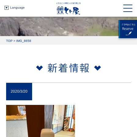
Language
TOP
>
IMG_8658
2020/3/20