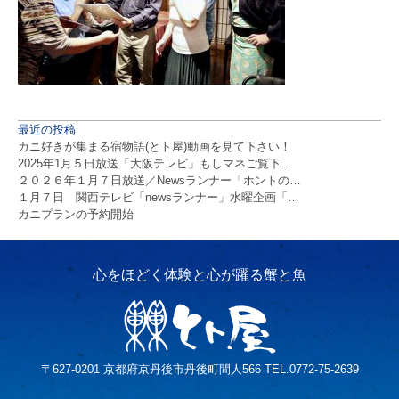
最近の投稿
カニ好きが集まる宿物語(とト屋)動画を見て下さい！
2025年1月５日放送「大阪テレビ」もしマネご覧下…
２０２６年１月７日放送／Newsランナー「ホントの…
１月７日 関西テレビ「newsランナー」水曜企画「…
カニプランの予約開始
〒627-0201 京都府京丹後市丹後町間人566 TEL.0772-75-2639