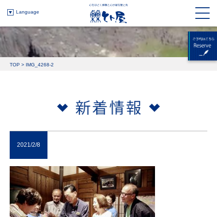
Language
TOP
>
IMG_4268-2
2021/2/8