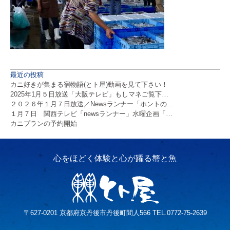
最近の投稿
カニ好きが集まる宿物語(とト屋)動画を見て下さい！
2025年1月５日放送「大阪テレビ」もしマネご覧下…
２０２６年１月７日放送／Newsランナー「ホントの…
１月７日 関西テレビ「newsランナー」水曜企画「…
カニプランの予約開始
〒627-0201 京都府京丹後市丹後町間人566 TEL.0772-75-2639