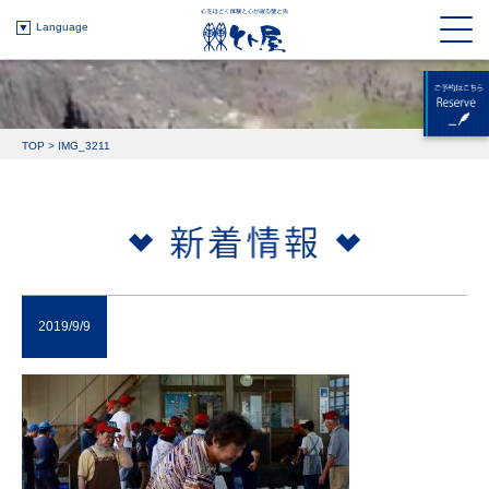
Language
TOP
>
IMG_3211
2019/9/9