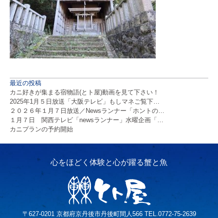
最近の投稿
カニ好きが集まる宿物語(とト屋)動画を見て下さい！
2025年1月５日放送「大阪テレビ」もしマネご覧下…
２０２６年１月７日放送／Newsランナー「ホントの…
１月７日 関西テレビ「newsランナー」水曜企画「…
カニプランの予約開始
〒627-0201 京都府京丹後市丹後町間人566 TEL.0772-75-2639