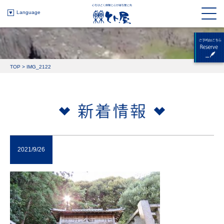
Language
TOP
>
IMG_2122
2021/9/26