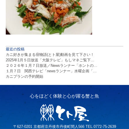
最近の投稿
カニ好きが集まる宿物語(とト屋)動画を見て下さい！
2025年1月５日放送「大阪テレビ」もしマネご覧下…
２０２６年１月７日放送／Newsランナー「ホントの…
１月７日 関西テレビ「newsランナー」水曜企画「…
カニプランの予約開始
〒627-0201 京都府京丹後市丹後町間人566 TEL.0772-75-2639