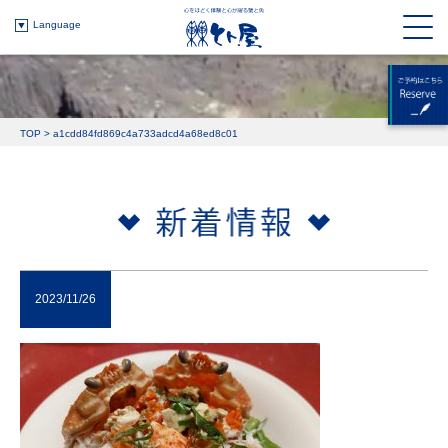
Language
TOP
>
a1cdd84fd869c4a733adcd4a68ed8c01
2023/11/26