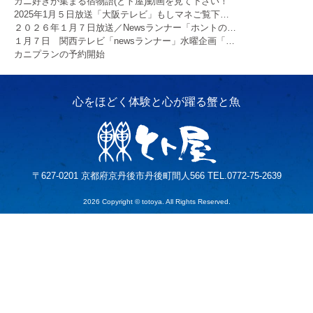
カニ好きが集まる宿物語(とト屋)動画を見て下さい！
2025年1月５日放送「大阪テレビ」もしマネご覧下…
２０２６年１月７日放送／Newsランナー「ホントの…
１月７日 関西テレビ「newsランナー」水曜企画「…
カニプランの予約開始
〒627-0201 京都府京丹後市丹後町間人566 TEL.0772-75-2639
2026 Copyright © totoya. All Rights Reserved.