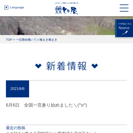
Language
TOP
>
一生懸命働いて☆種まき種まき
2021/6/6
6月6日 全国一宮参り始めました＼(^o^)
最近の投稿