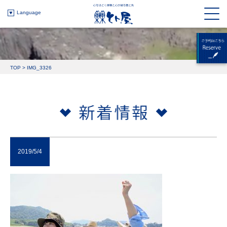
Language
TOP
>
IMG_3326
2019/5/4