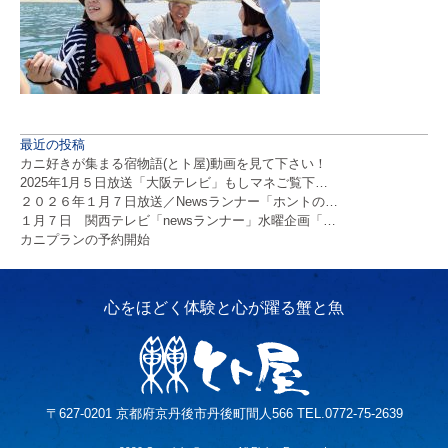
最近の投稿
カニ好きが集まる宿物語(とト屋)動画を見て下さい！
2025年1月５日放送「大阪テレビ」もしマネご覧下…
２０２６年１月７日放送／Newsランナー「ホントの…
１月７日 関西テレビ「newsランナー」水曜企画「…
カニプランの予約開始
〒627-0201 京都府京丹後市丹後町間人566 TEL.0772-75-2639