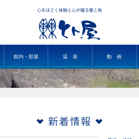
館内・部屋
温 泉
動 画