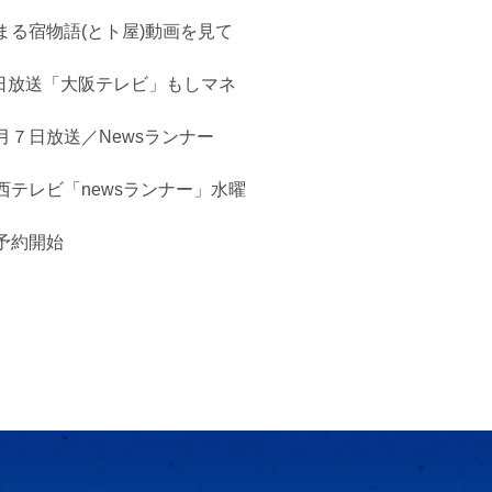
まる宿物語(とト屋)動画を見て
５日放送「大阪テレビ」もしマネ
月７日放送／Newsランナー
西テレビ「newsランナー」水曜
予約開始