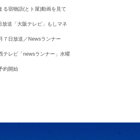
まる宿物語(とト屋)動画を見て
５日放送「大阪テレビ」もしマネ
月７日放送／Newsランナー
西テレビ「newsランナー」水曜
予約開始