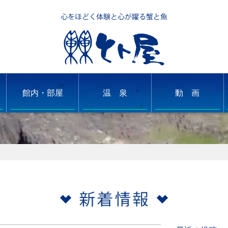
館内・部屋
温 泉
動 画