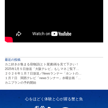
最近の投稿
カニ好きが集まる宿物語(とト屋)動画を見て下さい！
2025年1月５日放送「大阪テレビ」もしマネご覧下…
２０２６年１月７日放送／Newsランナー「ホントの…
１月７日 関西テレビ「newsランナー」水曜企画「…
カニプランの予約開始