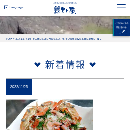
Language
TOP
>
314147416_5025981807503214_6760905382843824989_n-2
2022/11/25