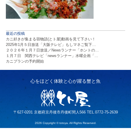
最近の投稿
カニ好きが集まる宿物語(とト屋)動画を見て下さい！
2025年1月５日放送「大阪テレビ」もしマネご覧下…
２０２６年１月７日放送／Newsランナー「ホントの…
１月７日 関西テレビ「newsランナー」水曜企画「…
カニプランの予約開始
〒627-0201 京都府京丹後市丹後町間人566 TEL.0772-75-2639
2026 Copyright © totoya. All Rights Reserved.