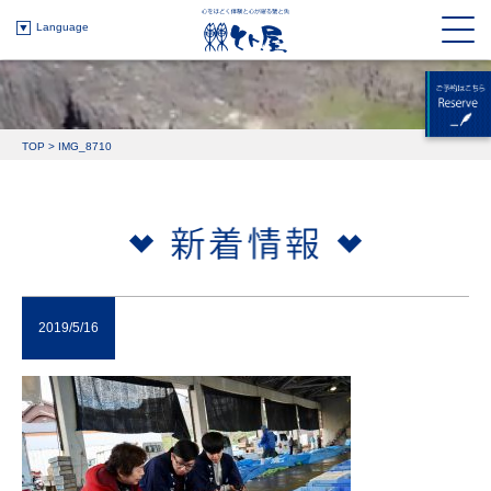
Language
TOP
>
IMG_8710
2019/5/16