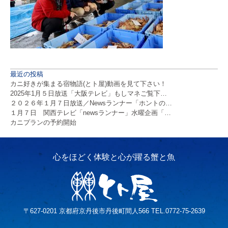
最近の投稿
カニ好きが集まる宿物語(とト屋)動画を見て下さい！
2025年1月５日放送「大阪テレビ」もしマネご覧下…
２０２６年１月７日放送／Newsランナー「ホントの…
１月７日 関西テレビ「newsランナー」水曜企画「…
カニプランの予約開始
〒627-0201 京都府京丹後市丹後町間人566 TEL.0772-75-2639