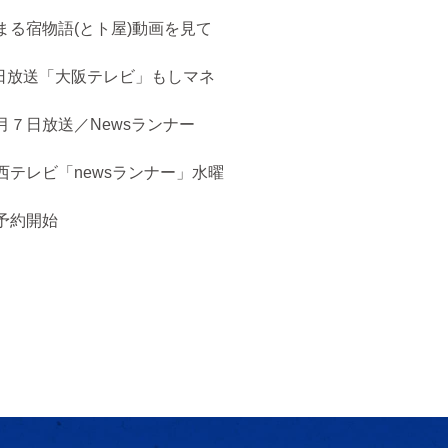
まる宿物語(とト屋)動画を見て
５日放送「大阪テレビ」もしマネ
月７日放送／Newsランナー
西テレビ「newsランナー」水曜
予約開始