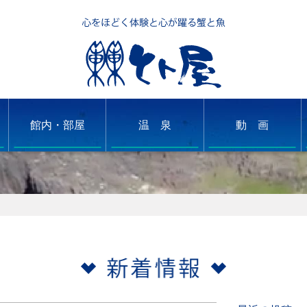
館内・部屋
温 泉
動 画