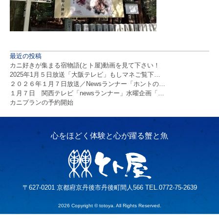
最近の投稿
カニ好きが集まる宿物語(とト屋)動画を見て下さい！
2025年1月５日放送「大阪テレビ」もしマネご覧下…
２０２６年１月７日放送／Newsランナー「ホントの…
１月７日 関西テレビ「newsランナー」水曜企画「…
カニプランの予約開始
〒627-0201 京都府京丹後市丹後町間人566 TEL.0772-75-2639
2026 Copyright © totoya. All Rights Reserved.