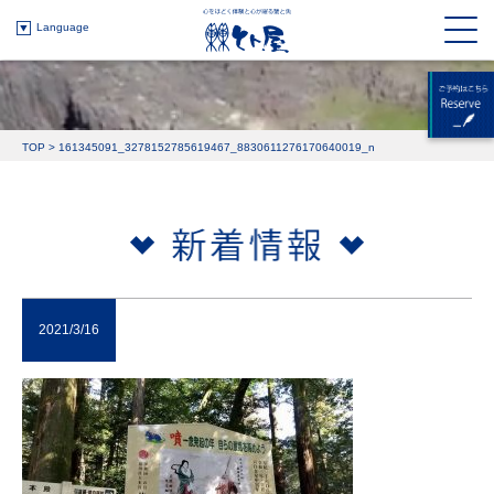
Language
TOP
>
161345091_3278152785619467_8830611276170640019_n
2021/3/16