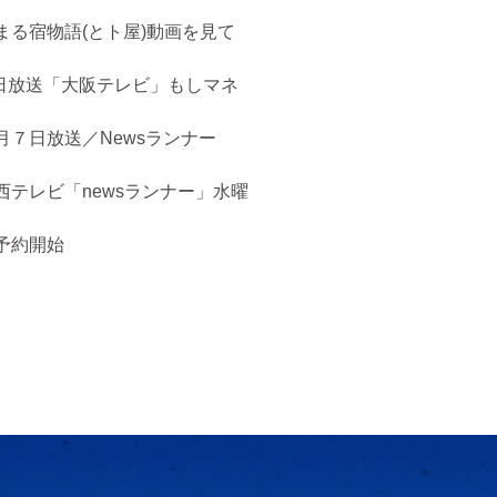
まる宿物語(とト屋)動画を見て
５日放送「大阪テレビ」もしマネ
月７日放送／Newsランナー
西テレビ「newsランナー」水曜
予約開始