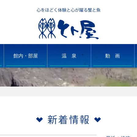
館内・部屋
温 泉
動 画