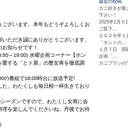
最近の投稿
カニ好きが集
下さい！
2025年1月
うございます。本年もどうぞよろしくお
ご覧下…
２０２６年１
顧いただき誠にありがとうございます。
「ホントの…
のお知らせです！
１月７日 関
:50～19:00) 水曜企画コーナー【ホン
企画「…
を愛する「とト屋」の蟹女将を徹底調
カニプランの
9:00の番組で18:00時台に放送予定!
した。わたくしも毎日精一杯生きており
のシーズンですので、わたくし女将に会
料理を楽しんでくださいね。丹後でお待
り