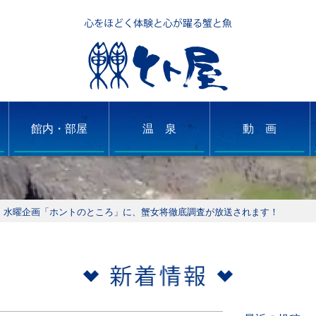
館内・部屋
温 泉
動 画
ー」水曜企画「ホントのところ」に、蟹女将徹底調査が放送されます！