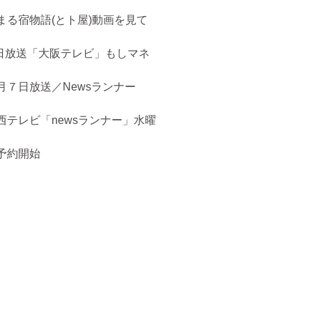
まる宿物語(とト屋)動画を見て
５日放送「大阪テレビ」もしマネ
月７日放送／Newsランナー
西テレビ「newsランナー」水曜
予約開始